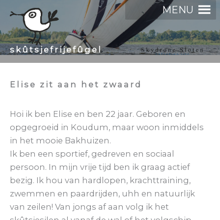
Ga
MENU
naar
de
inhoud
skûtsjefrijefûgel
Elise zit aan het zwaard
Hoi ik ben Elise en ben 22 jaar. Geboren en
opgegroeid in Koudum, maar woon inmiddels
in het mooie Bakhuizen.
Ik ben een sportief, gedreven en sociaal
persoon. In mijn vrije tijd ben ik graag actief
bezig. Ik hou van hardlopen, krachttraining,
zwemmen en paardrijden, uhh en natuurlijk
van zeilen! Van jongs af aan volg ik het
skûtsjesilen al vanaf de wal of het volgschip –