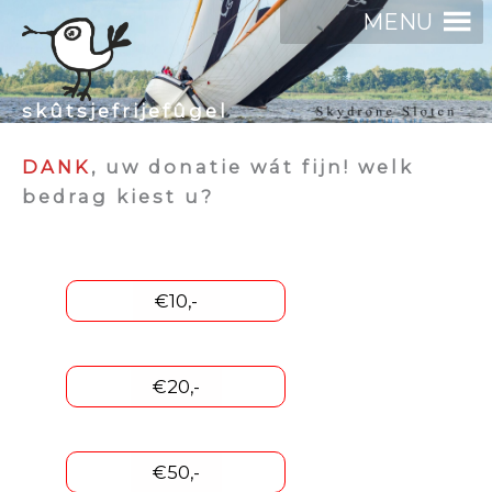
Ga
MENU
naar
de
inhoud
skûtsjefrijefûgel
DANK
, uw donatie wát fijn! welk
bedrag kiest u?
€10,-
€20,-
€50,-