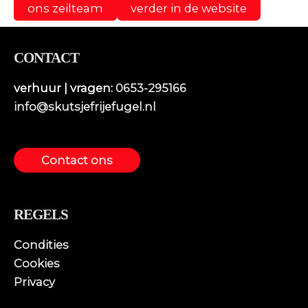
ons zeilteam
verder in de website
CONTACT
verhuur | vragen:
0653-295166
info@skutsjefrijefugel.nl
Contact ons
REGELS
Condities
Cookies
Privacy