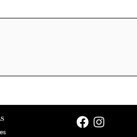
S
ies