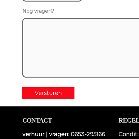
dash
Nog vragen?
MM
dash
JJJJ
CONTACT
REGEL
verhuur | vragen:
0653-295166
Condit