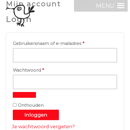
Mijn account
Ga
MENU
naar
Login
de
inhoud
skûtsjefrijefûgel
Vereist
Gebruikersnaam of e-mailadres
*
Vereist
Wachtwoord
*
Onthouden
Inloggen
Je wachtwoord vergeten?